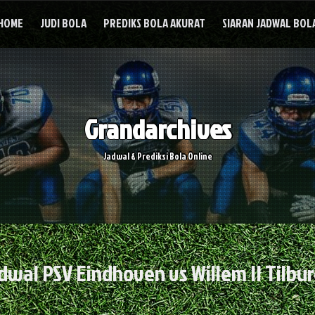
HOME
JUDI BOLA
PREDIKS BOLA AKURAT
SIARAN JADWAL BOL
Grandarchives
Jadwal & Prediksi Bola Online
dwal PSV Eindhoven vs Willem II Tilbu