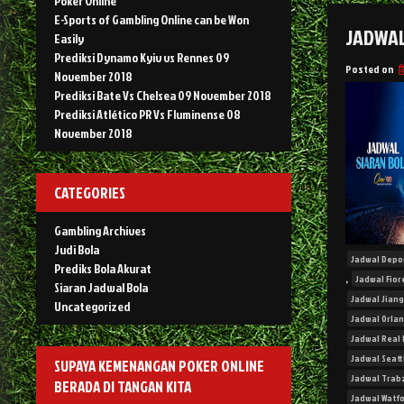
Poker Online
E-Sports of Gambling Online can be Won
JADWAL
Easily
Prediksi Dynamo Kyiv vs Rennes 09
Posted on
November 2018
Prediksi Bate Vs Chelsea 09 November 2018
Prediksi Atlético PR Vs Fluminense 08
November 2018
CATEGORIES
Gambling Archives
Judi Bola
Jadwal Depor
Prediks Bola Akurat
,
Jadwal Fior
Siaran Jadwal Bola
Jadwal Jiang
Uncategorized
Jadwal Orlan
Jadwal Real 
Jadwal Seatt
SUPAYA KEMENANGAN POKER ONLINE
Jadwal Trab
BERADA DI TANGAN KITA
Jadwal Watfo