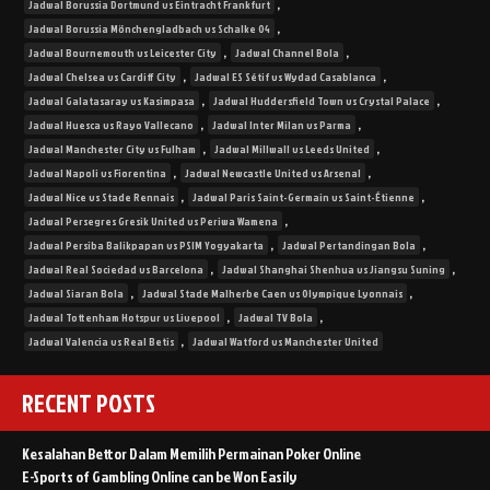
,
Jadwal Borussia Dortmund vs Eintracht Frankfurt
S
,
Jadwal Borussia Mönchengladbach vs Schalke 04
i
,
,
Jadwal Bournemouth vs Leicester City
Jadwal Channel Bola
a
,
,
Jadwal Chelsea vs Cardiff City
Jadwal ES Sétif vs Wydad Casablanca
r
,
,
Jadwal Galatasaray vs Kasimpasa
Jadwal Huddersfield Town vs Crystal Palace
a
,
,
Jadwal Huesca vs Rayo Vallecano
Jadwal Inter Milan vs Parma
n
,
,
B
Jadwal Manchester City vs Fulham
Jadwal Millwall vs Leeds United
o
,
,
Jadwal Napoli vs Fiorentina
Jadwal Newcastle United vs Arsenal
l
,
,
Jadwal Nice vs Stade Rennais
Jadwal Paris Saint-Germain vs Saint-Étienne
a
,
Jadwal Persegres Gresik United vs Periwa Wamena
1
,
,
Jadwal Persiba Balikpapan vs PSIM Yogyakarta
Jadwal Pertandingan Bola
5
,
,
Jadwal Real Sociedad vs Barcelona
Jadwal Shanghai Shenhua vs Jiangsu Suning
S
,
,
Jadwal Siaran Bola
Jadwal Stade Malherbe Caen vs Olympique Lyonnais
e
,
,
Jadwal Tottenham Hotspur vs Livepool
Jadwal TV Bola
p
,
Jadwal Valencia vs Real Betis
Jadwal Watford vs Manchester United
t
e
m
RECENT POSTS
b
e
Kesalahan Bettor Dalam Memilih Permainan Poker Online
r
E-Sports of Gambling Online can be Won Easily
2