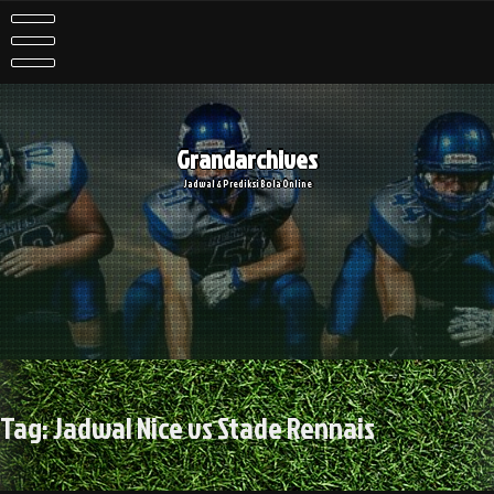
Skip
to
content
Grandarchives
Jadwal & Prediksi Bola Online
Tag:
Jadwal Nice vs Stade Rennais