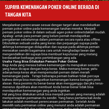
0
SUPAYA KEMENANGAN POKER ONLINE BERADA DI
1
8
TANGAN KITA
”
Menjalankan perencanaan sesuai dengan target akan mendekatkan
pemain poker online pada kemenangan taruhan mereka. Menjadi
pemain poker online di dalam sebuah agen poker onlinetidaklah mudah.
Apalagi untuk para pemain yang belum pernah mendapatkan
pengalaman sebelumnya dalam permainan secara nyata atau offline.
Dibutuhkan sebuah usaha yang keras dan perjuangan supaya pada
akhirnya kemenangan didapatkan dan supaya pada akhirnya pemain
merasakan sendiri bagaimana cara untuk menghadapi lawan dan
mengendalikan diri supaya bisa membuat keputusan yang matang
berdasarkan berbagai jenis pertimbangan yang ada.
Usaha Yang Bisa Dilakukan Pemain Poker Online
Bagi Anda yang merasa bahwa kemenangan itu merupakan sesuatu
yang harus dicapai dengan kerja keras. Maka memang benar, yaitu
adanya kerja keras akan mempemudah pemain dalam meraih
kemenangan pada . Tetapi beberapa pemain bahkan tidak percaya
bahwa dirinya bisa mendapatkan kemenangan karena beragam jenis
alasan. Rasa pesimis itu benar-benar akan mengganggu dan jika terus-
menerus dipelihara akan membuat Anda benar-benar tidak bisa
mendapatkan kemenangan yang anda inginkan.
Hal yang bisa dilakukan untuk bisa menjadi pemain yang menang adalah
mempersiapkan permainan itu sendiri. Yang harus pertama kali Anda
lakukan adalah membuat perencanaan permainan. Setelah Anda
memilih satu permainan online yang menurut anda adalah permainan
yang paling mudah dan paling anda kuasai, maka anda harus bisa