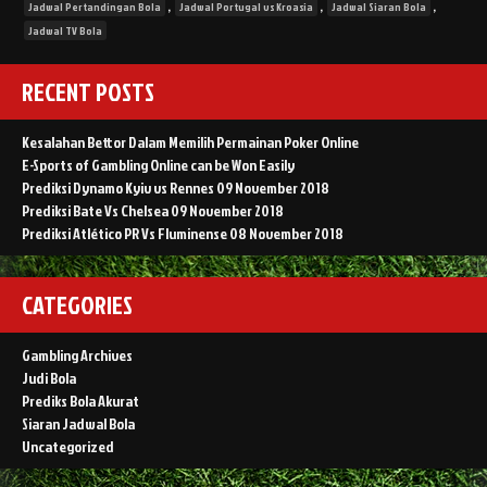
,
,
,
Jadwal Pertandingan Bola
Jadwal Portugal vs Kroasia
Jadwal Siaran Bola
l
Jadwal TV Bola
S
i
a
RECENT POSTS
r
a
Kesalahan Bettor Dalam Memilih Permainan Poker Online
n
E-Sports of Gambling Online can be Won Easily
B
Prediksi Dynamo Kyiv vs Rennes 09 November 2018
o
Prediksi Bate Vs Chelsea 09 November 2018
l
Prediksi Atlético PR Vs Fluminense 08 November 2018
a
7
S
CATEGORIES
e
p
t
Gambling Archives
e
Judi Bola
m
Prediks Bola Akurat
b
Siaran Jadwal Bola
e
Uncategorized
r
2